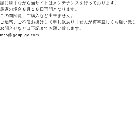
誠に勝手ながら当サイトはメンテナンスを行っております。
最遅の場合８月１８日再開となります。
この間閲覧、ご購入など出来ません。
ご迷惑、ご不便お掛けして申し訳ありませんが何卒宜しくお願い致
お問合せなどは下記までお願い致します。
info@goup-go.com